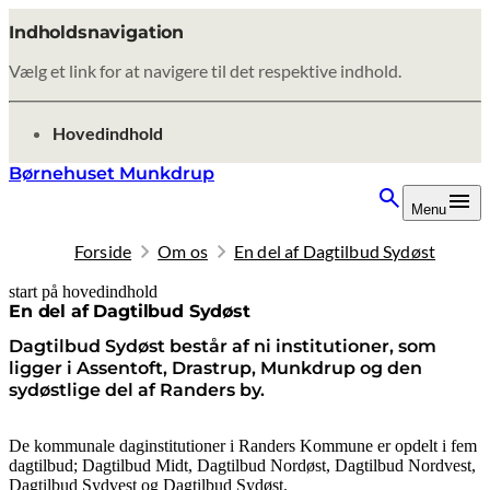
Indholdsnavigation
Vælg et link for at navigere til det respektive indhold.
gå til
Hovedindhold
Børnehuset Munkdrup
Menu
Forside
Om os
En del af Dagtilbud Sydøst
start på hovedindhold
senest opdateret 8. oktober 2025
En del af Dagtilbud Sydøst
Dagtilbud Sydøst består af ni institutioner, som
ligger i Assentoft, Drastrup, Munkdrup og den
sydøstlige del af Randers by.
De kommunale daginstitutioner i Randers Kommune er opdelt i fem
dagtilbud; Dagtilbud Midt, Dagtilbud Nordøst, Dagtilbud Nordvest,
Dagtilbud Sydvest og Dagtilbud Sydøst.