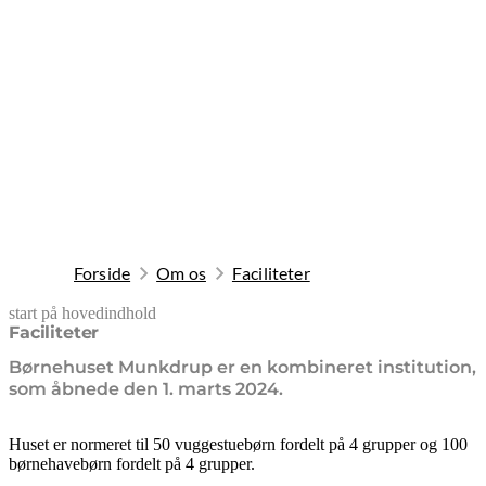
Forside
Om os
Faciliteter
start på hovedindhold
senest opdateret 9. februar 2026
Faciliteter
Børnehuset Munkdrup er en kombineret institution,
som åbnede den 1. marts 2024.
Huset er normeret til 50 vuggestuebørn fordelt på 4 grupper og 100
børnehavebørn fordelt på 4 grupper.