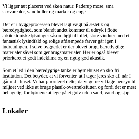
Vi ligger tæt placeret ved skøn natur: Paderup mose, små
skovarealer, vandhuller og marker og enge.
Der er i byggeprocessen blevet lagt vægt på æstetik og
bæredygtighed, som blandt andet kommer til udtryk i flotte
arkitektoniske løsninger såsom højt til loftet, store vinduer med et
fantastisk lysindfald og rolige afdæmpede farver går igen i
indretningen. I selve byggeriet er der blevet brugt bæredygtige
materialer såvel som genbrugsmaterialer. Her er også blevet
prioriteret et godt indeklima og en rigtig god akustik.
Som et led i den bæredygtige tanke er børnehuset en sko-fri
institution. Det betyder, at vi forventer, at I tager jeres sko af, når I
går ind i huset. Vi har prioriteret dette, da vi gerne vil tage hensyn til
miljøet ved ikke at bruge plastik-overtræksfutter, og fordi det er mest
behageligt for børnene at lege på et gulv uden sand, vand og sjap.
Lokaler